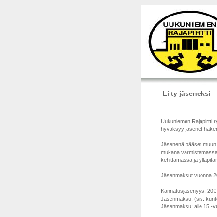
Liity jäseneksi
Uukuniemen Rajapirtti ry
hyväksyy jäsenet hakem
Jäsenenä pääset muun mu
mukana varmistamassa ha
kehittämässä ja ylläpit
Jäsenmaksut vuonna 20
Kannatusjäsenyys: 20€
Jäsenmaksu: (sis. kuntos
Jäsenmaksu: alle 15 -vu