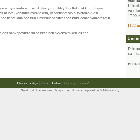
vuosik
Uukunie
sen täyttämällä nettisivuilta löytyvän yhteydenottolomakkeen. Kirjoita
vuosikok
en muoto (kannatusjäsen/jäsen), osoitetiedot sekä syntymävuosi.
17.00. 
ettää tiedot sähköpostilla sihteerille osoitteeseen katri.levanen@matriset.fi.
- - - - -
Lisää uu
tään sähköpostitse tai postitse heti hyväksymisen jälkeen.
Uusim
Dokumen
katsott
- - - - -
Ei julka
- - - - -
Etusivu
|
Yhteys
|
Uutiset
|
Dokumentit
| Liity jäseneksi!
Sisältö © Uukuniemen Rajapirtti ry | Kotisivujärjestelmä ©
Matriset Oy