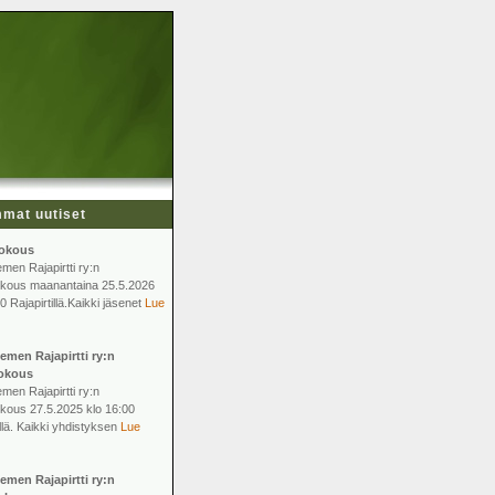
mat uutiset
okous
men Rajapirtti ry:n
kous maanantaina 25.5.2026
0 Rajapirtillä.Kaikki jäsenet
Lue
emen Rajapirtti ry:n
okous
men Rajapirtti ry:n
kous 27.5.2025 klo 16:00
llä. Kaikki yhdistyksen
Lue
emen Rajapirtti ry:n