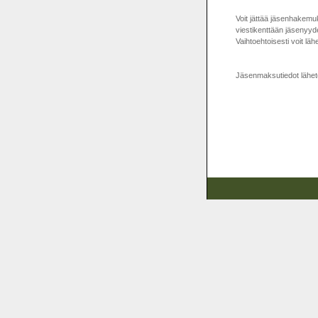
Voit jättää jäsenhakemuk
viestikenttään jäsenyyd
Vaihtoehtoisesti voit läh
Jäsenmaksutiedot lähete