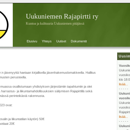
Uukuniemen Rajapirtti ry
Kuntoa ja kulttuuria Uukuniemen pitäjässä
Etusivu
Yhteys
Uutiset
Dokumentit
Uusim
Vuosik
Uukunie
:n jäsenyyttä haetaan kirjallisella jäsenhakemuslomakkeella. Hallitus
vuosiko
usten perusteella.
klo 18:0
lisää...
assa osallistumaan yhdistyksen järjestämiin tapahtumiin ja olet
- - - - -
rrastus- ja liikuntamahdollisuuksien säilymisen Rajapirtillä sekä
Uukuni
ämässä perinteikästä rakennusta.
vuosik
Uukunie
23 ovat:
vuosiko
Rajapirt
lisää...
alin ja liikuntatilan käytön) 50€
- - - - -
otiaat 20€
Uukuni