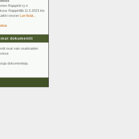
okous
men Rajapirtti ry:n
ous Rajapirtillä 11.5.2023 klo.
Kaikki seuran
Lue lisää...
tisia
mat dokumentit
tit ovat vain osakkaiden
avissa
istuja dokumentteja.